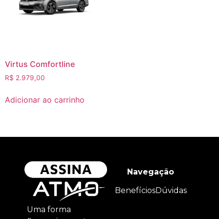
Virtus Comfortline
R$
2.979,00
Adicionar ao carrinho
Navegação
Benefícios
Dúvidas
Uma forma