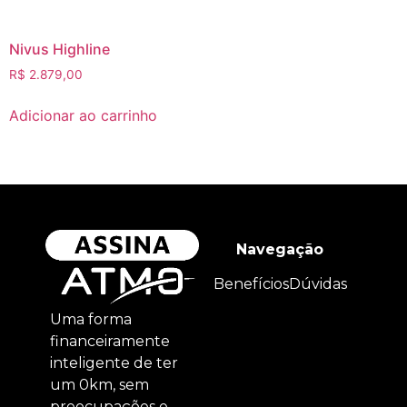
Nivus Highline
R$
2.879,00
Adicionar ao carrinho
Navegação
Benefícios
Dúvidas
Uma forma
financeiramente
inteligente de ter
um 0km, sem
preocupações e