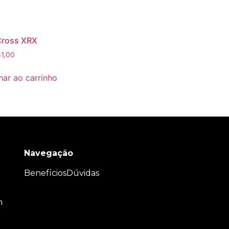
Cross XRX
1,00
nar ao carrinho
Navegação
Benefícios
Dúvidas
m