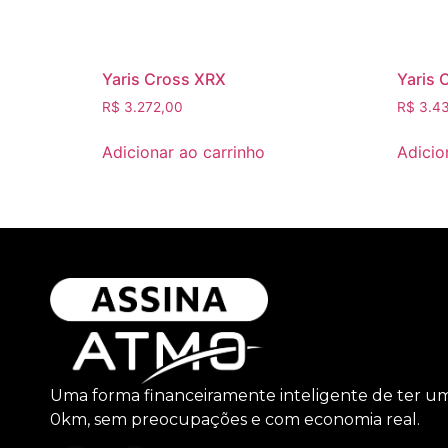
Yaris Cross XRX
Yaris 
R$
3.272,00
R$
3.43
Adicionar ao carrinho
Adicio
Uma forma financeiramente inteligente de ter u
0km, sem preocupações e com economia real.