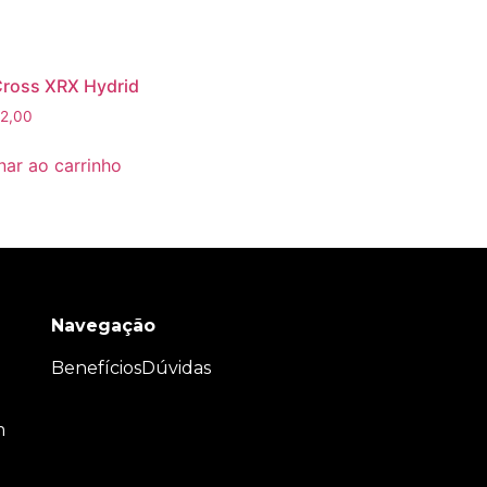
Cross XRX Hydrid
2,00
nar ao carrinho
Navegação
Benefícios
Dúvidas
m