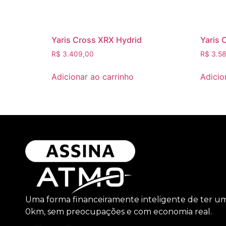
Yaris Cross XRX Hydrid
Yaris 
R$
3.409,00
R$
3.58
Adicionar ao carrinho
Adicio
Uma forma financeiramente inteligente de ter u
0km, sem preocupações e com economia real.