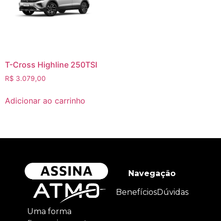
T-Cross Highline 250TSI
R$
3.079,00
Adicionar ao carrinho
Navegação
Benefícios
Dúvidas
Uma forma