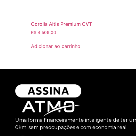
Corolla Altis Premium CVT
R$
4.506,00
Adicionar ao carrinho
Uma forma financeiramente inteligente de ter u
0km, sem preocupações e com economia real.