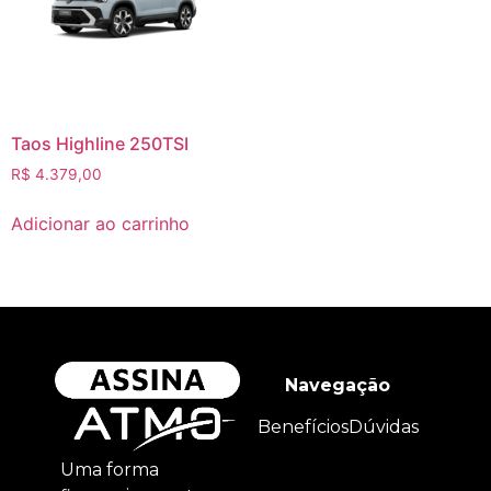
Taos Highline 250TSI
R$
4.379,00
Adicionar ao carrinho
Navegação
Benefícios
Dúvidas
Uma forma