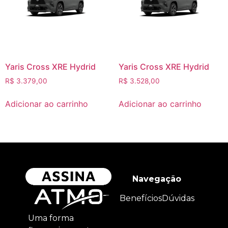
Yaris Cross XRE Hydrid
Yaris Cross XRE Hydrid
R$
3.379,00
R$
3.528,00
Adicionar ao carrinho
Adicionar ao carrinho
Navegação
Benefícios
Dúvidas
Uma forma