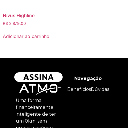
Nivus Highline
R$
2.879,00
Adicionar ao carrinho
Navegação
Benefícios
Dúvidas
Uma forma
financeiramente
inteligente de ter
um 0km, sem
preocupações e