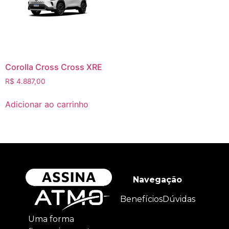
Corolla Cross Cross XRE
R$
4.887,00
Adicionar ao carrinho
Navegação
Benefícios
Dúvidas
Uma forma