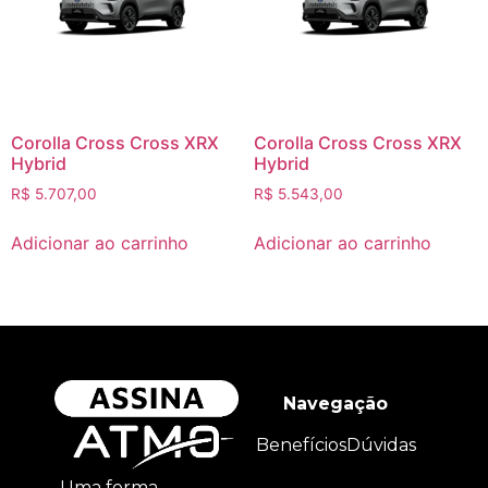
Corolla Cross Cross XRX
Corolla Cross Cross XRX
Hybrid
Hybrid
R$
5.707,00
R$
5.543,00
Adicionar ao carrinho
Adicionar ao carrinho
Navegação
Benefícios
Dúvidas
Uma forma