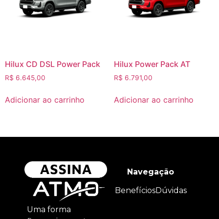
Hilux CD DSL Power Pack
Hilux Power Pack AT
R$
6.645,00
R$
6.791,00
Adicionar ao carrinho
Adicionar ao carrinho
Navegação
Benefícios
Dúvidas
Uma forma