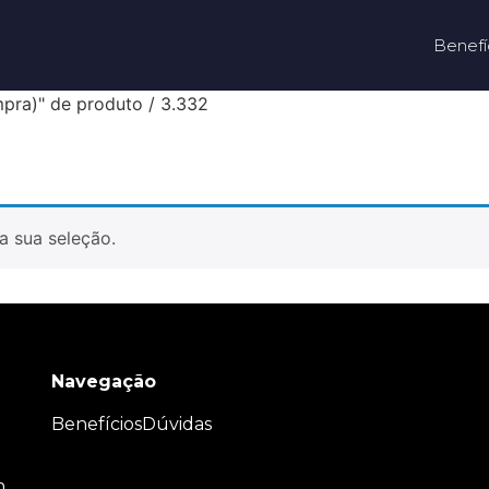
Benefí
pra)" de produto / 3.332
a sua seleção.
Navegação
Benefícios
Dúvidas
m