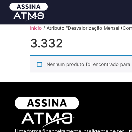
Início
/ Atributo "Desvalorização Mensal (Com
3.332
Nenhum produto foi encontrado para 
Uma forma financeiramente inteligente de ter u