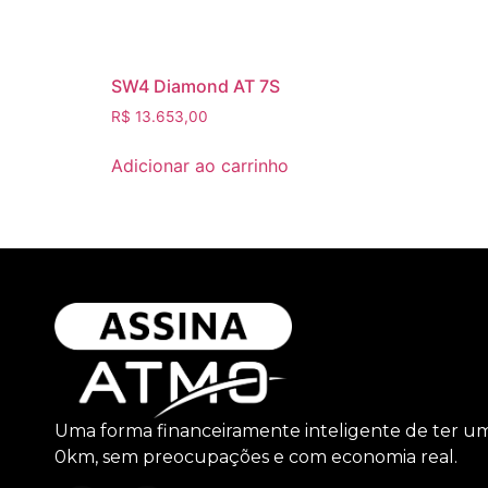
SW4 Diamond AT 7S
R$
13.653,00
Adicionar ao carrinho
Uma forma financeiramente inteligente de ter u
0km, sem preocupações e com economia real.