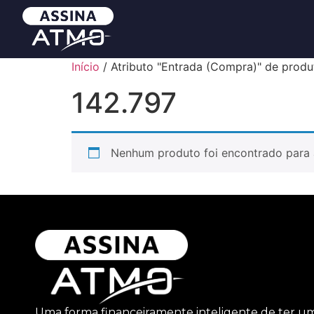
Início
/ Atributo "Entrada (Compra)" de produ
142.797
Nenhum produto foi encontrado para 
Uma forma financeiramente inteligente de ter u