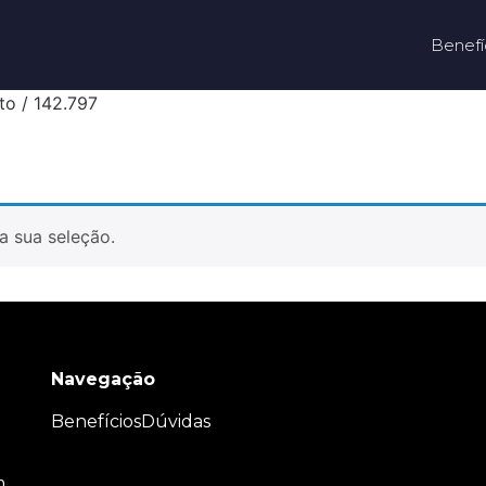
Benefí
to / 142.797
a sua seleção.
Navegação
Benefícios
Dúvidas
m