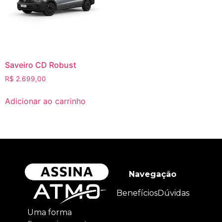
Saveiro CD Robust
R$
2.699,00
Adicionar ao carrinho
Navegação
Benefícios
Dúvidas
Uma forma