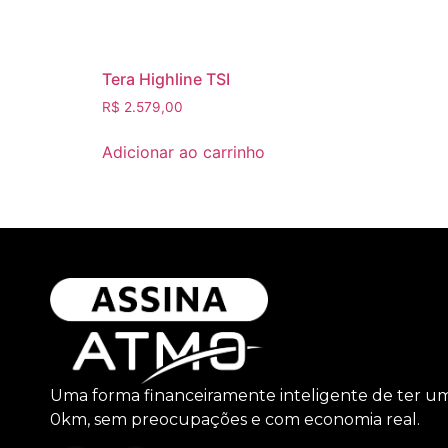
Tera Highline TSI
R$
2.579,00
Adicionar ao carrinho
Uma forma financeiramente inteligente de ter u
0km, sem preocupações e com economia real.