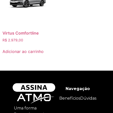
Virtus Comfortline
R$
2.979,00
Adicionar ao carrinho
Navegação
Benefícios
Dúvidas
Uma forma