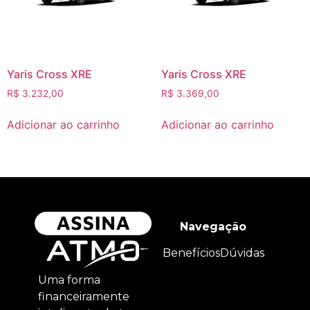
Yaris Cross XRE
Yaris Cross XRE
R$
3.232,00
R$
3.369,00
Adicionar ao carrinho
Adicionar ao carrinho
Navegação
Benefícios
Dúvidas
Uma forma
financeiramente