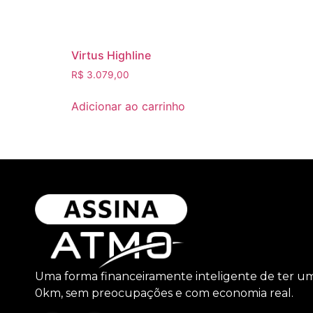
Virtus Highline
R$
3.079,00
Adicionar ao carrinho
Uma forma financeiramente inteligente de ter u
0km, sem preocupações e com economia real.