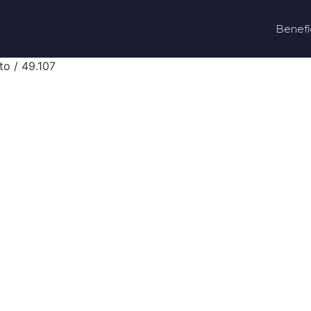
Benefí
to / 49.107