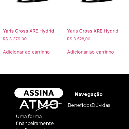
Yaris Cross XRE Hydrid
Yaris Cross XRE Hydrid
R$
3.379,00
R$
3.528,00
Adicionar ao carrinho
Adicionar ao carrinho
Navegação
Benefícios
Dúvidas
Uma forma
financeiramente