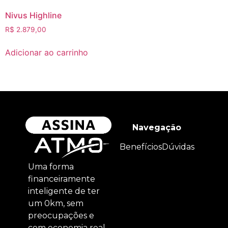
Nivus Highline
R$
2.879,00
Adicionar ao carrinho
Navegação
Benefícios
Dúvidas
Uma forma
financeiramente
inteligente de ter
um 0km, sem
preocupações e
com economia real.