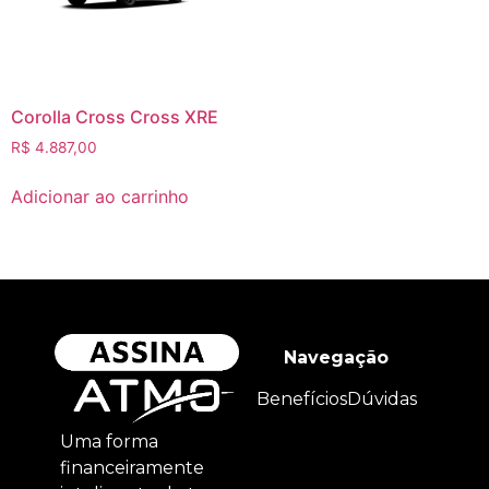
Corolla Cross Cross XRE
R$
4.887,00
Adicionar ao carrinho
Navegação
Benefícios
Dúvidas
Uma forma
financeiramente