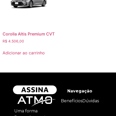
Corolla Altis Premium CVT
R$
4.506,00
Adicionar ao carrinho
Navegação
Benefícios
Dúvidas
Uma forma