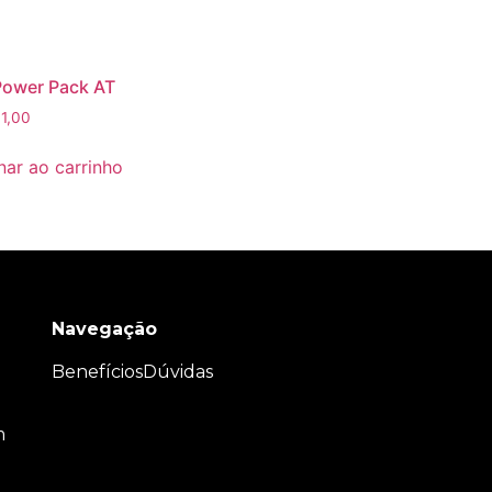
Power Pack AT
1,00
nar ao carrinho
Navegação
Benefícios
Dúvidas
m