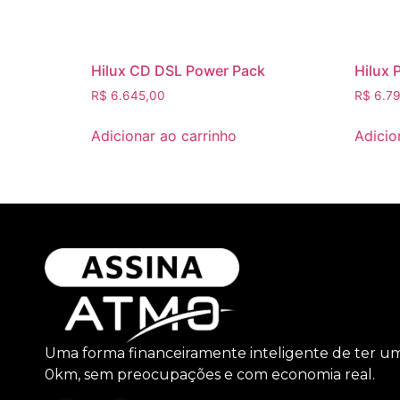
Hilux CD DSL Power Pack
Hilux 
R$
6.645,00
R$
6.79
Adicionar ao carrinho
Adicio
Uma forma financeiramente inteligente de ter u
0km, sem preocupações e com economia real.