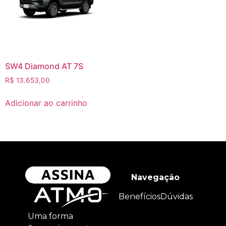
SW4 Diamond AT 7S
R$
13.653,00
Adicionar ao carrinho
Navegação
Benefícios
Dúvidas
Uma forma