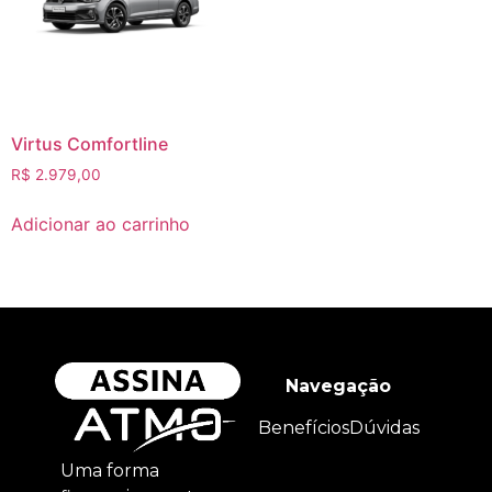
Virtus Comfortline
R$
2.979,00
Adicionar ao carrinho
Navegação
Benefícios
Dúvidas
Uma forma