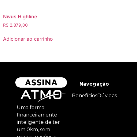
Nivus Highline
R$
2.879,00
Adicionar ao carrinho
Navegação
Benefícios
Dúvidas
Uma forma
financeiramente
inteligente de ter
um 0km, sem
preocupações e