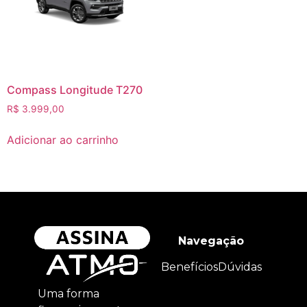
Compass Longitude T270
R$
3.999,00
Adicionar ao carrinho
Navegação
Benefícios
Dúvidas
Uma forma