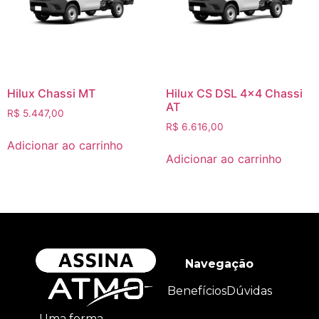
Hilux Chassi MT
Hilux CS DSL 4×4 Chassi
AT
R$
5.447,00
R$
6.616,00
Adicionar ao carrinho
Adicionar ao carrinho
Navegação
Benefícios
Dúvidas
Uma forma