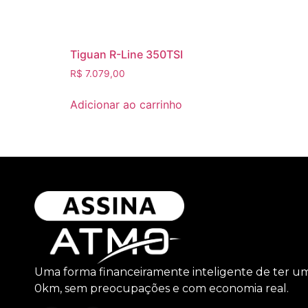
Tiguan R-Line 350TSI
R$
7.079,00
Adicionar ao carrinho
Uma forma financeiramente inteligente de ter u
0km, sem preocupações e com economia real.