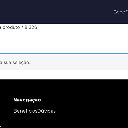
Benefí
e produto / 8.326
a sua seleção.
Navegação
Benefícios
Dúvidas
m