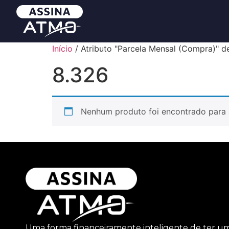
Início
/ Atributo "Parcela Mensal (Compra)" d
8.326
Nenhum produto foi encontrado para 
Uma forma financeiramente inteligente de ter u