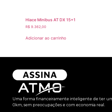
Hiace Minibus AT DX 15+1
R$
9.362,00
Adicionar ao carrinho
Uma forma financeiramente inteligente de ter u
0km, sem preocupações e com economia real.