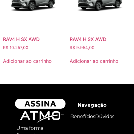
RAV4 H SX AWD
RAV4 H SX AWD
R$
10.257,00
R$
9.954,00
Adicionar ao carrinho
Adicionar ao carrinho
Navegação
Benefícios
Dúvidas
Uma forma