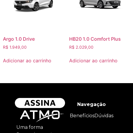
Argo 1.0 Drive
HB20 1.0 Comfort Plus
R$
1.949,00
R$
2.029,00
Adicionar ao carrinho
Adicionar ao carrinho
Navegação
Benefícios
Dúvidas
Uma forma