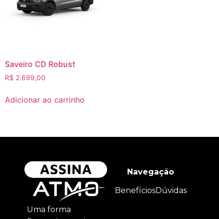
Saveiro CD Robust
R$
2.699,00
Adicionar ao carrinho
Navegação
Benefícios
Dúvidas
Uma forma