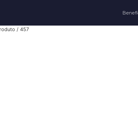
Benefí
roduto / 457