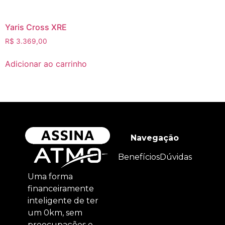
Yaris Cross XRE
R$
3.369,00
Adicionar ao carrinho
Navegação
Benefícios
Dúvidas
Uma forma
financeiramente
inteligente de ter
um 0km, sem
preocupações e