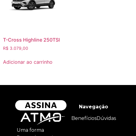
T-Cross Highline 250TSI
R$
3.079,00
Adicionar ao carrinho
Navegação
Benefícios
Dúvidas
Uma forma