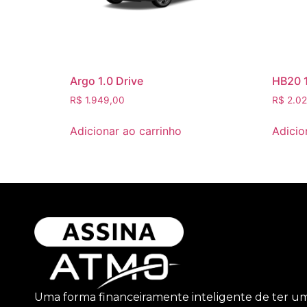
Argo 1.0 Drive
HB20 1
R$
1.949,00
R$
2.02
Adicionar ao carrinho
Adicio
Uma forma financeiramente inteligente de ter u