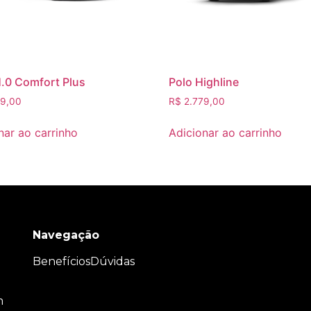
.0 Comfort Plus
Polo Highline
9,00
R$
2.779,00
nar ao carrinho
Adicionar ao carrinho
Navegação
Benefícios
Dúvidas
m