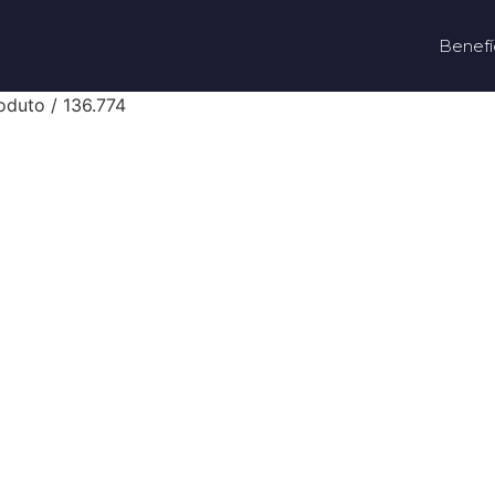
Benefí
oduto / 136.774