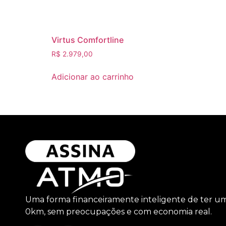
Virtus Comfortline
R$
2.979,00
Adicionar ao carrinho
Uma forma financeiramente inteligente de ter u
0km, sem preocupações e com economia real.