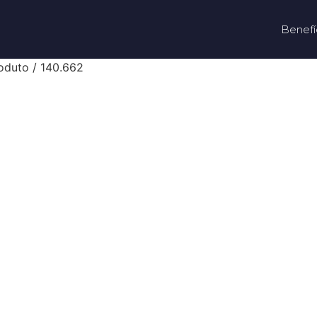
Benefí
oduto / 140.662