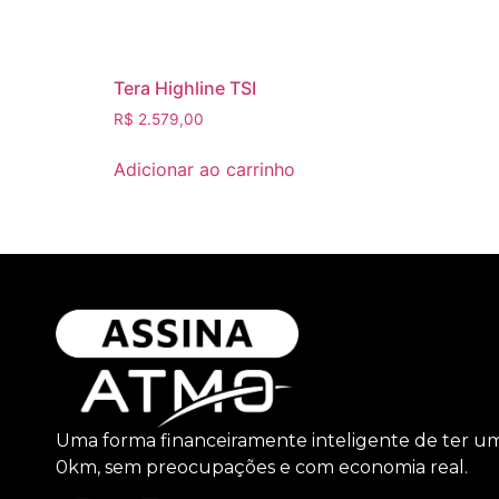
Tera Highline TSI
R$
2.579,00
Adicionar ao carrinho
Uma forma financeiramente inteligente de ter u
0km, sem preocupações e com economia real.