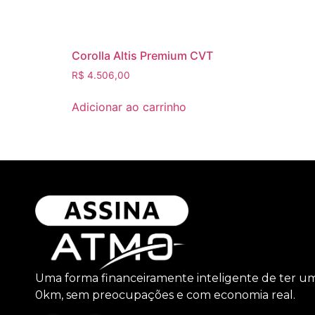
Corolla Altis Premium CVT
R$
4.506,00
Adicionar ao carrinho
Uma forma financeiramente inteligente de ter u
0km, sem preocupações e com economia real.