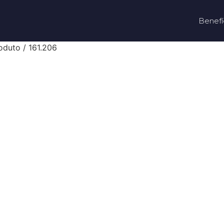
Benefí
oduto / 161.206