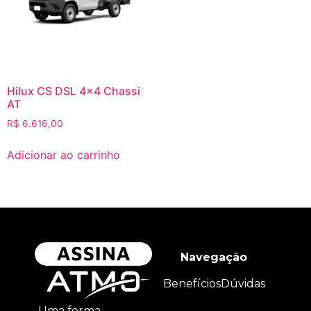
Hilux CS DSL 4×4 Chassi
AT
R$
6.616,00
Adicionar ao carrinho
Navegação
Benefícios
Dúvidas
Uma forma