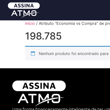
Início
/ Atributo "Economia vs Compra" de pr
198.785
Nenhum produto foi encontrado para 
Uma forma financeiramente inteligente de ter u