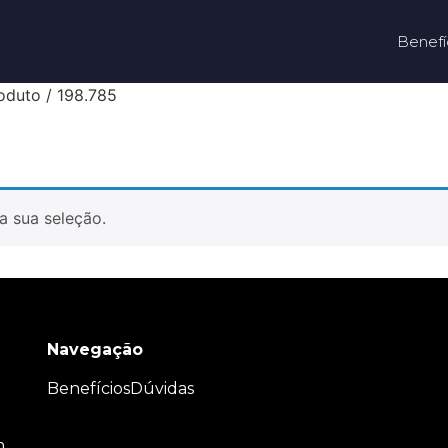
Benefí
oduto / 198.785
a sua seleção.
Navegação
Benefícios
Dúvidas
m