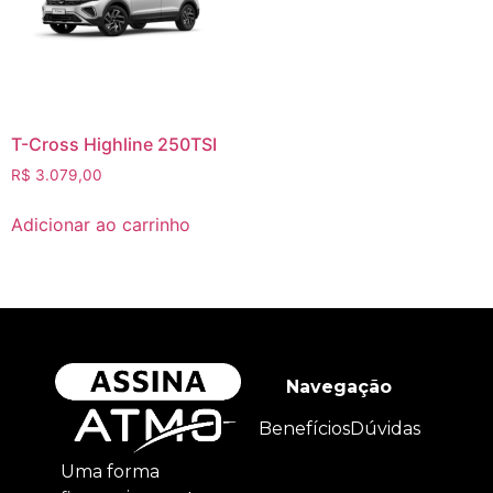
T-Cross Highline 250TSI
R$
3.079,00
Adicionar ao carrinho
Navegação
Benefícios
Dúvidas
Uma forma