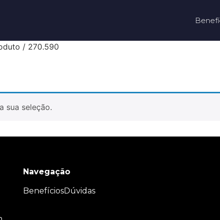
Benefí
oduto / 270.590
a sua seleção.
Navegação
Benefícios
Dúvidas
m