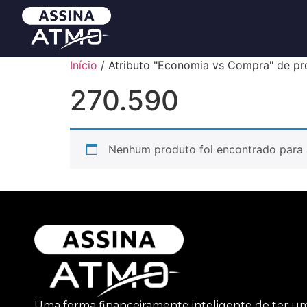
Início
/ Atributo "Economia vs Compra" de pr
270.590
Nenhum produto foi encontrado para 
Uma forma financeiramente inteligente de ter u