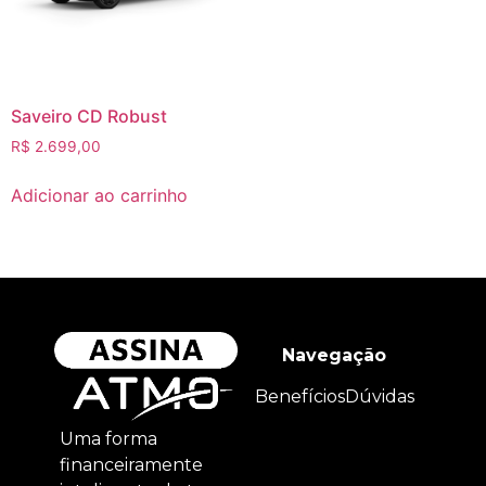
Saveiro CD Robust
R$
2.699,00
Adicionar ao carrinho
Navegação
Benefícios
Dúvidas
Uma forma
financeiramente