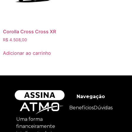
Corolla Cross Cross XR
R$
4.508,00
Adicionar ao carrinho
Navegação
Benefícios
Dúvidas
Uma forma
financeiramente