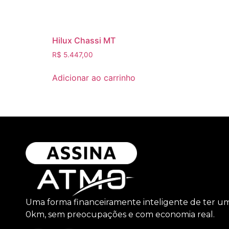
Hilux Chassi MT
R$
5.447,00
Adicionar ao carrinho
Uma forma financeiramente inteligente de ter u
0km, sem preocupações e com economia real.